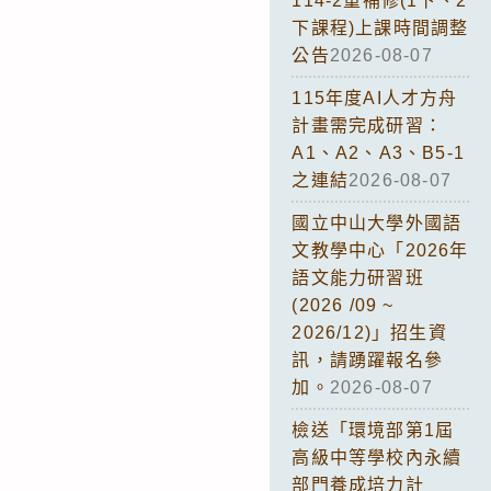
114-2重補修(1下、2
下課程)上課時間調整
公告
2026-08-07
115年度AI人才方舟
計畫需完成研習：
A1、A2、A3、B5-1
之連結
2026-08-07
國立中山大學外國語
文教學中心「2026年
語文能力研習班
(2026 /09 ~
2026/12)」招生資
訊，請踴躍報名參
加。
2026-08-07
檢送「環境部第1屆
高級中等學校內永續
部門養成培力計