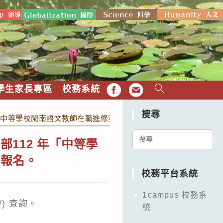
學生家長專區
校務系統
FB
EMAIL
搜尋
年「中等學校閩南語文教師在職進修第二專長班」招生訊息，請教師
Search
112 年「中等學
for:
躍報名。
校務平台系統
1campus 校務系
/) 查詢。
統