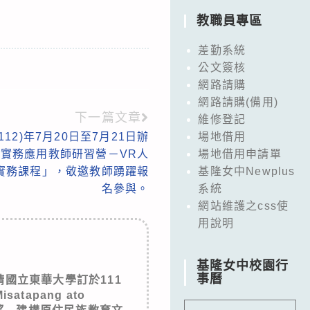
教職員專區
差勤系統
公文簽核
網路請購
網路請購(備用)
下一篇文章
維修登記
12)年7月20日至7月21日辦
場地借用
實務應用教師研習營－VR人
場地借用申請單
實務課程」，敬邀教師踴躍報
基隆女中Newplus
名參與。
系統
網站維護之css使
用說明
基隆女中校園行
事曆
國立東華大學訂於111
atapang ato