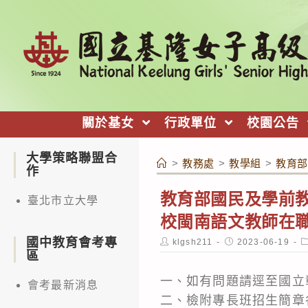
跳
轉
至
主
要
內
關於基女
行政單位
校園公告
容
大學策略聯盟合
>
教務處
>
教學組
>
教育部
作
教育部國民及學前教
臺北市立大學
校閩南語文教師在
國中教育會考專
Post
Post
P
klgsh211
2023-06-19
author:
published:
c
區
一、如有問題請逕至國立彰化師範
會考最新消息
二、檢附專長班招生簡章