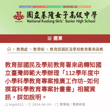
跳
轉
至
主
要
內
選單
容
>
教務處
>
教學組
>
教育部國民及學前教育署來函轉知國
教育部國民及學前教育署來函轉知國
立臺灣師範大學辦理「112學年度中
小學科學教育專案推廣工作坊−如何
撰寫科學教育專案計畫書」相關資
訊，詳如說明。
Post
Post
Post
klgsh211
2024-04-24
教學組
/
教師研習
author:
published:
category: