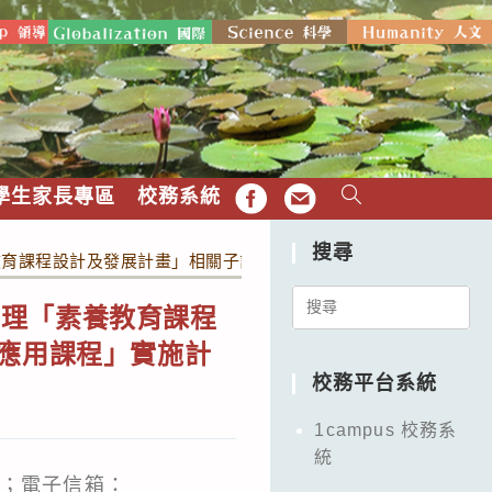
學生家長專區
校務系統
FB
EMAIL
搜尋
育課程設計及發展計畫」相關子計畫之「SSCD原理說明與課設
Search
辦理「素養教育課程
for:
院應用課程」實施計
校務平台系統
1campus 校務系
統
2；電子信箱：