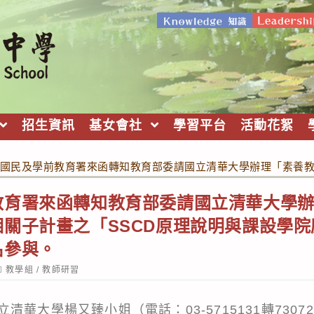
招生資訊
基女會社
學習平台
活動花絮
國民及學前教育署來函轉知教育部委請國立清華大學辦理「素養教
教育署來函轉知教育部委請國立清華大學
關子計畫之「SSCD原理說明與課設學
名參與。
ost
教學組
/
教師研習
ategory:
華大學楊又臻小姐（電話：03-5715131轉7307