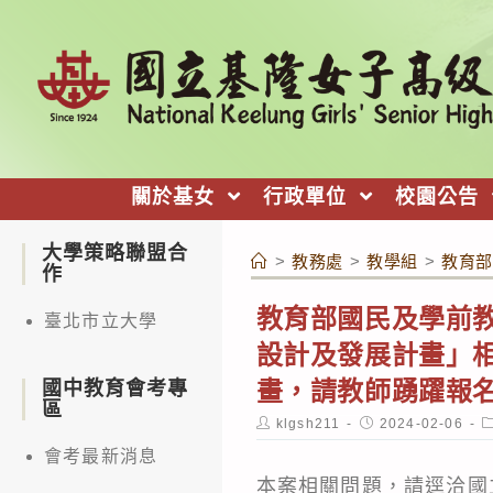
跳
轉
至
主
要
內
關於基女
行政單位
校園公告
容
大學策略聯盟合
>
教務處
>
教學組
>
教育部
作
教育部國民及學前
臺北市立大學
設計及發展計畫」相
畫，請教師踴躍報
國中教育會考專
區
Post
Post
P
klgsh211
2024-02-06
author:
published:
c
會考最新消息
本案相關問題，請逕洽國立清