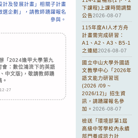
114-2重補修(1下、2
設計及發展計畫」相關子計畫
下課程)上課時間調整
徵選企劃」，請教師踴躍報名
公告
2026-08-07
參與。
115年度AI人才方舟
計畫需完成研習：
A1、A2、A3、B5-1
之連結
2026-08-07
「2024逢甲大學第九
國立中山大學外國語
討會：數位鴻流下的英語
文教學中心「2026年
、中文版)，敬請教師踴
語文能力研習班
稿。
(2026 /09 ~
12-27
2026/12)」招生資
訊，請踴躍報名參
加。
2026-08-07
檢送「環境部第1屆
高級中等學校內永續
部門養成培力計