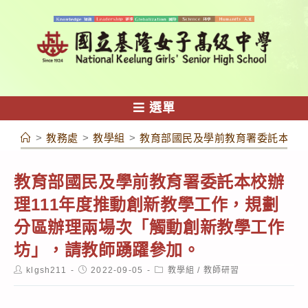
跳
轉
至
主
要
內
選單
容
>
教務處
>
教學組
>
教育部國民及學前教育署委託本校辦
教育部國民及學前教育署委託本校辦
理111年度推動創新教學工作，規劃
分區辦理兩場次「觸動創新教學工作
坊」，請教師踴躍參加。
Post
Post
Post
klgsh211
2022-09-05
教學組
/
教師研習
author:
published:
category: