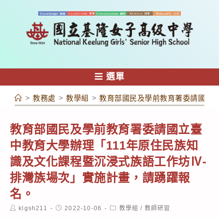
跳
轉
至
主
要
內
選單
容
>
教務處
>
教學組
>
教育部國民及學前教育署委請國立臺
教育部國民及學前教育署委請國立臺
中教育大學辦理「111年原住民族知
識及文化課程暨沉浸式族語工作坊Ⅳ-
排灣族場次」實施計畫，請踴躍報
名。
Post
Post
Post
klgsh211
2022-10-06
教學組
/
教師研習
author:
published:
category: