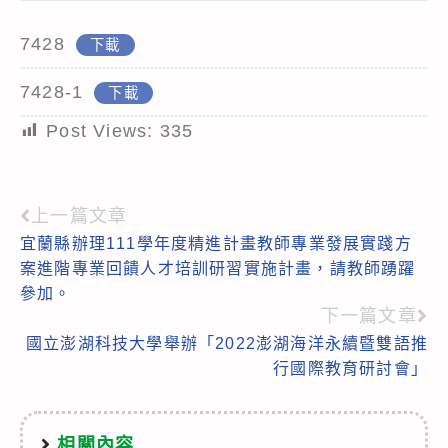
7428
下載
7428-1
下載
Post Views:
335
上一篇文章
Read
宜蘭縣辦理111學年度精進計畫教師專業發展實踐方
more
案進階專業回饋人才培訓研習實施計畫，請教師踴躍
articles
參加。
下一篇文章
國立澎湖科技大學舉辦「2022澎湖海洋永續暨雙語推
行國際教育研討會」
相關內容