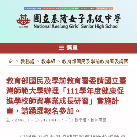
跳
轉
至
主
要
內
選單
容
>
教務處
>
教學組
>
教育部國民及學前教育署委請國立臺
教育部國民及學前教育署委請國立臺
灣師範大學辦理「111學年度健康促
進學校師資專業成長研習」實施計
畫，請踴躍報名參加。
Post
Post
Post
klgsh211
2023-01-17
教學組
/
教師研習
author:
published:
category: