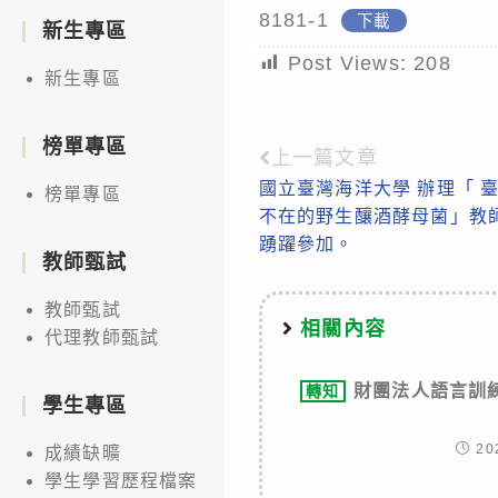
8181-1
下載
新生專區
Post Views:
208
新生專區
榜單專區
上一篇文章
Read
國立臺灣海洋大學 辦理「 
榜單專區
more
不在的野生釀酒酵母菌」教
articles
踴躍參加。
教師甄試
教師甄試
相關內容
代理教師甄試
財團法人語言訓
轉知
學生專區
20
成績缺曠
學生學習歷程檔案