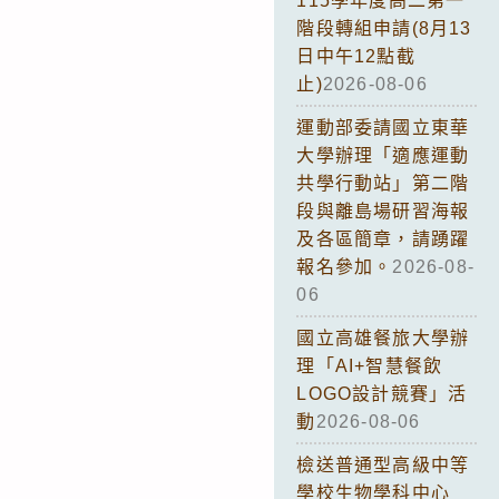
115學年度高二第一
階段轉組申請(8月13
日中午12點截
止)
2026-08-06
運動部委請國立東華
大學辦理「適應運動
共學行動站」第二階
段與離島場研習海報
及各區簡章，請踴躍
報名參加。
2026-08-
06
國立高雄餐旅大學辦
理「AI+智慧餐飲
LOGO設計競賽」活
動
2026-08-06
檢送普通型高級中等
學校生物學科中心