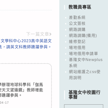
教職員專區
差勤系統
公文簽核
網路請購
下一篇文章
網路請購(備用)
文學科中心2023高中英語文
維修登記
法，請英文科教師踴躍參與。
場地借用
場地借用申請單
基隆女中Newplus
系統
網站維護之css使
用說明
學辦理地球科學科「伽馬
空天文望遠鏡」教師增能
基隆女中校園行
師踴躍參與。
事曆
04-17