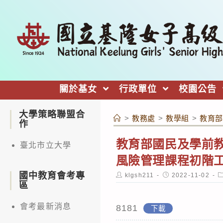
跳
轉
至
主
要
內
關於基女
行政單位
校園公告
容
大學策略聯盟合
>
教務處
>
教學組
>
教育部
作
教育部國民及學前教
臺北市立大學
風險管理課程初階
國中教育會考專
Post
Post
P
klgsh211
2022-11-02
author:
published:
c
區
會考最新消息
8181
下載