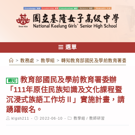
跳
轉
至
主
要
內
選單
容
>
教務處
>
教學組
>
轉知教育部國民及學前教育署委辦「
教育部國民及學前教育署委辦
轉知
「111年原住民族知識及文化課程暨
沉浸式族語工作坊Ⅱ」實施計畫，請
踴躍報名。
Post
Post
Post
klgsh211
2022-06-10
教學組
/
教師研習
author:
published:
category: