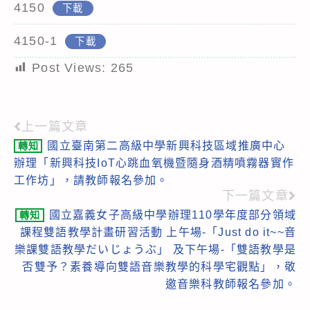
4150
下載
4150-1
下載
Post Views:
265
上一篇文章
Read
國立臺南第二高級中學新興科技區域推廣中心
轉知
more
辦理「新興科技IoT心跳血氧機暨隨身酒精噴霧器實作
articles
工作坊」，請教師報名參加。
下一篇文章
國立嘉義女子高級中學辦理110學年度部分領域
轉知
課程雙語教學計畫研習活動 上午場-「Just do it~~音
樂課雙語教學だいじょうぶ」 及下午場-「雙語教學是
否雙予？素養導向雙語音樂教學的科學宅觀點」，敬
邀音樂科教師報名參加。