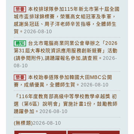
本校排球隊參加115年新北市第十屆全國
榮譽
城市盃排球錦標賽，榮獲高女組冠軍及季軍，
感謝吳冠廷、周子洋老師辛苦指導，全體師生
賀。
2026-08-10
台北市電腦商業同業公會舉辦之「2026
轉知
第31屆大專校院資訊應用服務創新競賽」活動
(請參閱附件),請踴躍報名參加,請查照。
2026-
08-10
本校跆拳道隊參加韓國大田MBC公開
榮譽
賽，成績優異，全體師生賀。
2026-08-10
「116年度教育部高級中等學校教學卓越獎 初
選（第6區）說明會」實施計畫1份，鼓勵教師
踴躍參加。
2026-08-10
(無標題)
2026-08-10