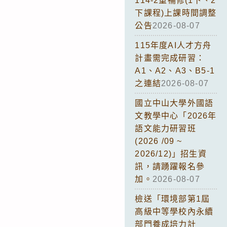
114-2重補修(1下、2
下課程)上課時間調整
公告
2026-08-07
115年度AI人才方舟
計畫需完成研習：
A1、A2、A3、B5-1
之連結
2026-08-07
國立中山大學外國語
文教學中心「2026年
語文能力研習班
(2026 /09 ~
2026/12)」招生資
訊，請踴躍報名參
加。
2026-08-07
檢送「環境部第1屆
高級中等學校內永續
部門養成培力計