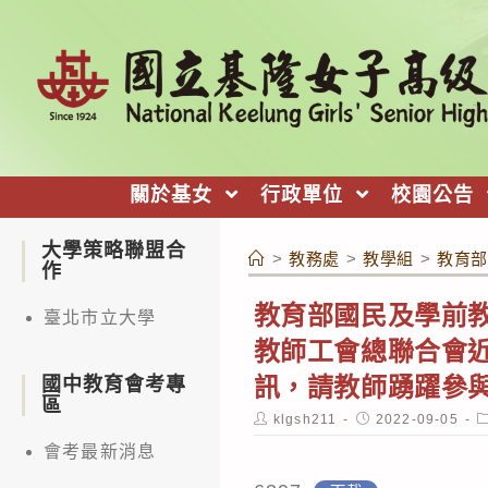
跳
轉
至
主
要
內
關於基女
行政單位
校園公告
容
大學策略聯盟合
>
教務處
>
教學組
>
教育部
作
教育部國民及學前教
臺北市立大學
教師工會總聯合會
訊，請教師踴躍參
國中教育會考專
區
Post
Post
P
klgsh211
2022-09-05
author:
published:
c
會考最新消息