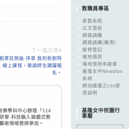
教職員專區
差勤系統
公文簽核
網路請購
網路請購(備用)
維修登記
下一篇文章
場地借用
創業狂想曲-序章 我的新創時
場地借用申請單
s）線上課程，敬請師生踴躍報
基隆女中Newplus
名。
系統
網站維護之css使
用說明
基隆女中校園行
樂學科中心辦理「114
事曆
研習-科技融入遊戲式教
請藝術領域教師參加。