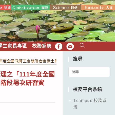
學生家長專區
校務系統
FB
EMAIL
搜尋
1年度全國教師工會總聯合會近土親農『食農學堂』教師研習計畫
Search
理之「111年度全國
for:
二階段場次研習資
校務平台系統
1campus 校務系
統