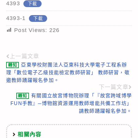
4393
下載
4393-1
下載
Post Views:
226
上一篇文章
Read
亞東學校財團法人亞東科技大學電子工程系辦
轉知
more
理「數位電子乙級技能檢定教師研習」 教師研習，敬
articles
邀教師踴躍報名參加。
下一篇文章
有關國立故宮博物院辦理「『故宮跨域博學
轉知
FUN手教』─博物館資源運用教師增能共備工作坊」
請教師踴躍報名參加。
相關內容