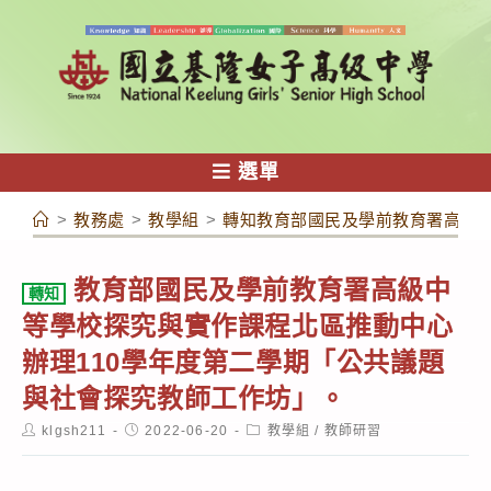
跳
轉
至
主
要
內
選單
容
>
教務處
>
教學組
>
轉知教育部國民及學前教育署高級中
教育部國民及學前教育署高級中
轉知
等學校探究與實作課程北區推動中心
辦理110學年度第二學期「公共議題
與社會探究教師工作坊」。
Post
Post
Post
klgsh211
2022-06-20
教學組
/
教師研習
author:
published:
category: