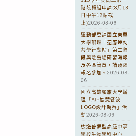
115學年度高二第一
階段轉組申請(8月13
日中午12點截
止)
2026-08-06
運動部委請國立東華
大學辦理「適應運動
共學行動站」第二階
段與離島場研習海報
及各區簡章，請踴躍
報名參加。
2026-08-
06
國立高雄餐旅大學辦
理「AI+智慧餐飲
LOGO設計競賽」活
動
2026-08-06
檢送普通型高級中等
學校生物學科中心