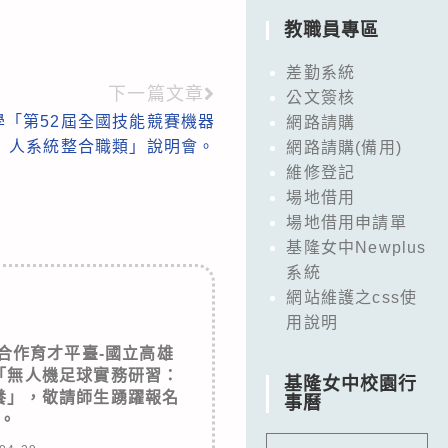
教職員專區
差勤系統
下一篇文章
公文簽核
「第52屆全國技能競賽機器
網路請購
人系統整合職類」說明會。
網路請購(備用)
維修登記
場地借用
場地借用申請單
基隆女中Newplus
系統
網站維護之css使
用說明
合作育才平臺-國立高雄
「無人機足球實務研習：
基隆女中校園行
養」，敬請師生踴躍報名
事曆
。