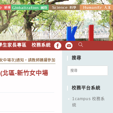
學生家長專區
校務系統
FB
EMAIL
搜尋
女中場次)通知，請教師踴躍參加。
Search
(北區-新竹女中場
for:
校務平台系統
1campus 校務系
統