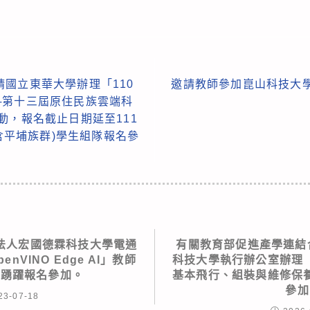
國立東華大學辦理「110
邀請教師參加崑山科技大學
─第十三屆原住民族雲端科
動，報名截止日期延至111
(含平埔族群)學生組隊報名參
法人宏國德霖科技大學電通
有關教育部促進產學連結
nVINO Edge AI」教師
科技大學執行辦公室辦理
師踴躍報名參加。
基本飛行、組裝與維修保
參加
23-07-18