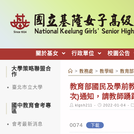
跳
轉
至
主
要
內
關於基女
行政單位
校園公告
容
大學策略聯盟合
>
教務處
>
教學組
>
教育部
作
教育部國民及學前教
臺北市立大學
次)通知，請教師踴
國中教育會考專
Post
Post
P
klgsh211
2022-01-04
author:
published:
c
區
會考最新消息
0074
下載