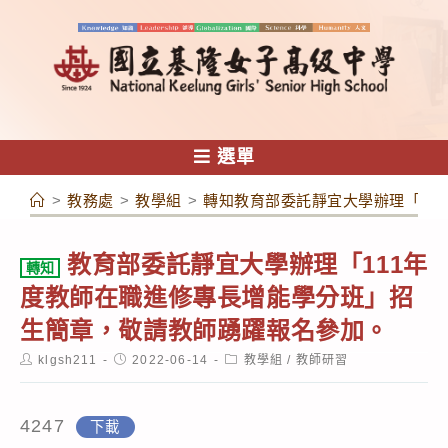
跳
轉
至
主
要
內
選單
容
>
教務處
>
教學組
>
轉知教育部委託靜宜大學辦理「11
教育部委託靜宜大學辦理「111年
轉知
度教師在職進修專長增能學分班」招
生簡章，敬請教師踴躍報名參加。
Post
Post
Post
klgsh211
2022-06-14
教學組
/
教師研習
author:
published:
category:
4247
下載