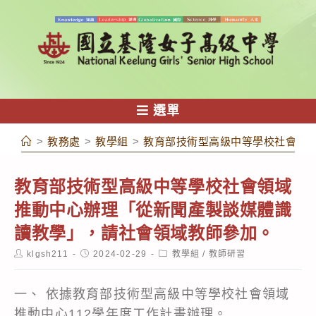
跳
轉
至
主
要
內
選單
容
>
教務處
>
教學組
>
教育部技術型高級中等學校社會領
教育部技術型高級中等學校社會領域
推動中心辦理「從新聞產製談媒體識
讀教學」，請社會領域教師參加。
Post
Post
Post
klgsh211
2024-02-29
教學組
/
教師研習
author:
published:
category:
一、 依據教育部技術型高級中等學校社會領域
推動中心112學年度工作計畫辦理。