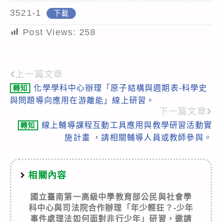
3521-1
下載
Post Views:
258
上一篇文章
Read
化學學科中心辦理「原子結構與週期表-科學史
轉知
more
與問題導向應用在游離能」線上研習。
articles
下一篇文章
線上輔導課程互動工具應用與教學研習活動實
轉知
施計畫 ，請相關輔導人員或教師參與。
相關內容
國立臺南第一高級中學教育部公民與社會學
科中心與司法院合作辦理「年少輕狂？-少年
事件處理法如何面對非行少年」研習，邀請