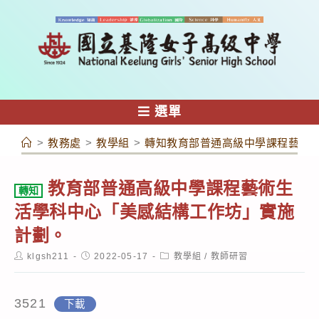
跳
轉
至
主
要
內
選單
容
>
教務處
>
教學組
>
轉知教育部普通高級中學課程藝術
教育部普通高級中學課程藝術生
轉知
活學科中心「美感結構工作坊」實施
計劃。
Post
Post
Post
klgsh211
2022-05-17
教學組
/
教師研習
author:
published:
category:
3521
下載