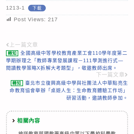
1213-1
下載
Post Views:
217
上一篇文章
Read
全國高級中等學校教育產業工會110學年度第二
轉知
more
學期辦理之「教師專業發展課程－111學測進行式—
articles
閱讀教學策略X拆解大考題型」，敬邀教師出席。
下一篇文章
臺北市立復興高級中學與社團法人中華點亮生
轉知
命教育協會舉辦「桌遊人生：生命教育體驗工作坊」
研習活動，邀請教師參加。
相關內容
檢送教育部國教署高級中等以下學校科學教