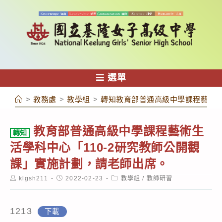
跳
轉
至
主
要
內
選單
容
>
教務處
>
教學組
>
轉知教育部普通高級中學課程藝術生
教育部普通高級中學課程藝術生
轉知
活學科中心「110-2研究教師公開觀
課」實施計劃，請老師出席。
Post
Post
Post
klgsh211
2022-02-23
教學組
/
教師研習
author:
published:
category:
1213
下載