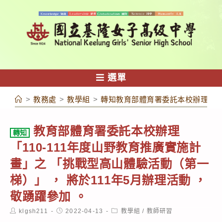
跳
轉
至
主
要
內
選單
容
>
教務處
>
教學組
>
轉知教育部體育署委託本校辦理 「11
教育部體育署委託本校辦理
轉知
「110-111年度山野教育推廣實施計
畫」之 「挑戰型高山體驗活動（第一
梯）」 ， 將於111年5月辦理活動 ，
敬踴躍參加 。
Post
Post
Post
klgsh211
2022-04-13
教學組
/
教師研習
author:
published:
category: