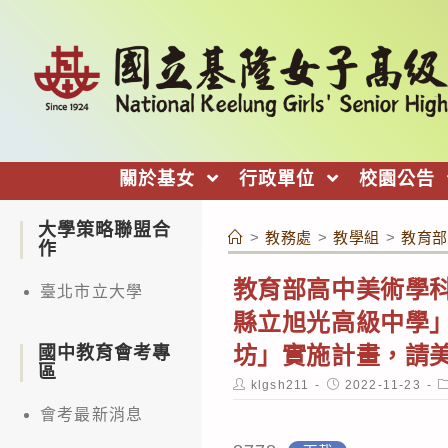
跳
轉
至
主
要
內
關於基女
行政單位
校園公告
容
大學策略聯盟合
>
教務處
>
教學組
>
教育部
作
教育部高中美術學科
臺北市立大學
縣立旭光高級中學」
坊」實施計畫，請
國中教育會考專
區
Post
Post
P
klgsh211
2022-11-23
author:
published:
c
會考最新消息