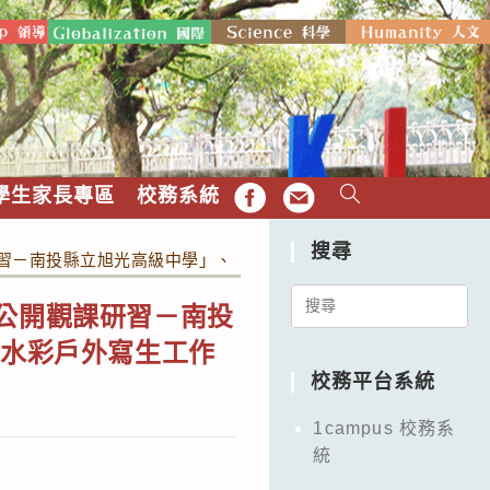
學生家長專區
校務系統
FB
EMAIL
搜尋
習－南投縣立旭光高級中學」、 「111學年度彩繪藝術教師專業
Search
程公開觀課研習－南投
for:
－水彩戶外寫生工作
校務平台系統
1campus 校務系
統