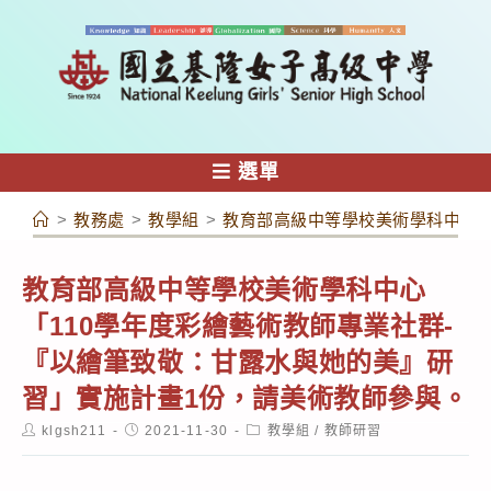
跳
轉
至
主
要
內
選單
容
>
教務處
>
教學組
>
教育部高級中等學校美術學科中心「
教育部高級中等學校美術學科中心
「110學年度彩繪藝術教師專業社群-
『以繪筆致敬：甘露水與她的美』研
習」實施計畫1份，請美術教師參與。
Post
Post
Post
klgsh211
2021-11-30
教學組
/
教師研習
author:
published:
category: