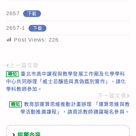
2657
下載
2657-1
下載
Post Views:
226
上一篇文章
Read
臺北市高中課程與教學發展工作圈及化學學科
轉知
more
中心共同辦理「威士忌釀造與真偽鑑別實作」，請化
articles
學科教師參加。
下一篇文章
教育部運算思維推動計畫辦理 「運算思維與教
轉知
學活動推廣課程」，請資訊教師踴躍報名參與。
相關內容