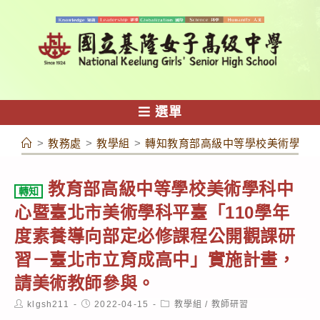
跳
轉
至
主
要
內
選單
容
>
教務處
>
教學組
>
轉知教育部高級中等學校美術學科中
教育部高級中等學校美術學科中
轉知
心暨臺北市美術學科平臺「110學年
度素養導向部定必修課程公開觀課研
習－臺北市立育成高中」實施計畫，
請美術教師參與。
Post
Post
Post
klgsh211
2022-04-15
教學組
/
教師研習
author:
published:
category: