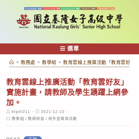
跳
轉
至
主
要
內
選單
容
>
教務處
>
教學組
>
教育雲線上推廣活動「教育雲好友
教育雲線上推廣活動「教育雲好友」
實施計畫，請教師及學生踴躍上網參
加。
Post
Post
klgsh211
2021-12-23
author:
published:
Post
教學組
/
教師研習
/
校外宣導與活動
category: