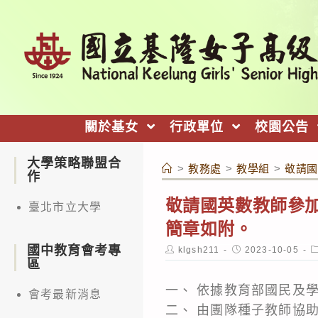
跳
轉
至
主
要
內
關於基女
行政單位
校園公告
容
大學策略聯盟合
>
教務處
>
教學組
>
敬請國
作
敬請國英數教師參加
臺北市立大學
簡章如附。
國中教育會考專
Post
Post
P
klgsh211
2023-10-05
author:
published:
c
區
一、 依據教育部國民及學
會考最新消息
二、 由團隊種子教師協