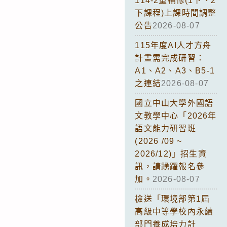
114-2重補修(1下、2
下課程)上課時間調整
公告
2026-08-07
115年度AI人才方舟
計畫需完成研習：
A1、A2、A3、B5-1
之連結
2026-08-07
國立中山大學外國語
文教學中心「2026年
語文能力研習班
(2026 /09 ~
2026/12)」招生資
訊，請踴躍報名參
加。
2026-08-07
檢送「環境部第1屆
高級中等學校內永續
部門養成培力計