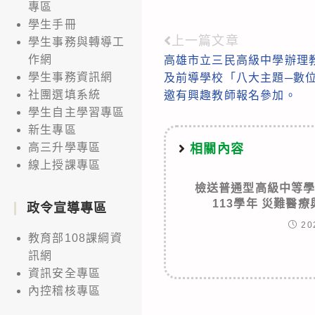
專區
學生手冊
上一篇文章
Read
學生事務與轉導工
作網
高雄市立三民高級中學辦理
more
學生事務資訊網
及前導學校「八大主題─數
articles
社團選填系統
邀有興趣教師報名參加。
學生自主學習專區
新生專區
高三升學專區
相關內容
線上授課專區
檢送普通型高級中等
113學年 災難醫
政令宣導專區
20
教育部108課綱資
訊網
資訊安全專區
內控稽核專區