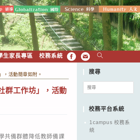
學生家長專區
校務系統
FB
EMAIL
搜尋
坊」，活動簡章如附。
Search
備社群工作坊」，活動
for:
校務平台系統
1campus 校務系
統
學共備群體降低教師備課