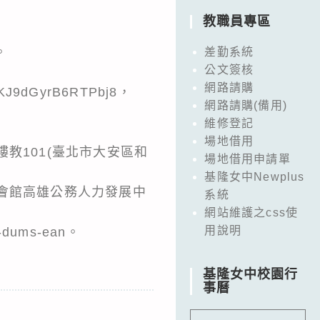
教職員專區
。
差勤系統
公文簽核
網路請購
J9dGyrB6RTPbj8，
網路請購(備用)
維修登記
場地借用
1樓教101(臺北市大安區和
場地借用申請單
基隆女中Newplus
際文教會館高雄公務人力發展中
系統
網站維護之css使
用說明
dums-ean。
基隆女中校園行
事曆