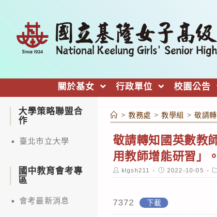
跳
轉
至
主
要
內
關於基女
行政單位
校園公告
容
大學策略聯盟合
>
教務處
>
教學組
>
敬請轉
作
敬請轉知國英數教師
臺北市立大學
用教師增能研習」
國中教育會考專
Post
Post
P
klgsh211
2022-10-05
author:
published:
c
區
會考最新消息
7372
下載