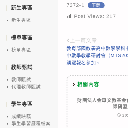
7372-1
下載
新生專區
Post Views:
217
新生專區
榜單專區
上一篇文章
Read
教育部國教署高中數學學科中
榜單專區
more
中數學教學研討會（MTS2
articles
踴躍報名參加。
教師甄試
教師甄試
相關內容
代理教師甄試
財團法人金車文教基金會
學生專區
師研習
20
成績缺曠
學生學習歷程檔案