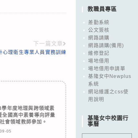
教職員專區
差勤系統
公文簽核
網路請購
下一篇文章
網路請購(備用)
提升心理衛生專業人員實務訓練
維修登記
場地借用
場地借用申請單
基隆女中Newplus
系統
網站維護之css使
用說明
3學年度地理與跨領域素
暨全國高中素養導向評量
基隆女中校園行
社會領域教師參加。
事曆
09-05