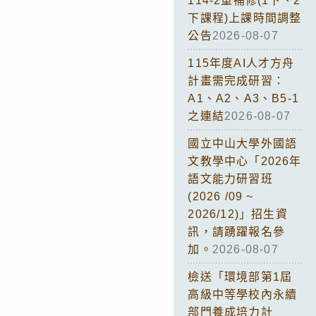
114-2重補修(1下、2
下課程)上課時間調整
公告
2026-08-07
115年度AI人才方舟
計畫需完成研習：
A1、A2、A3、B5-1
之連結
2026-08-07
國立中山大學外國語
文教學中心「2026年
語文能力研習班
(2026 /09 ~
2026/12)」招生資
訊，請踴躍報名參
加。
2026-08-07
檢送「環境部第1屆
高級中等學校內永續
部門養成培力計