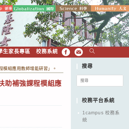
學生家長專區
校務系統
FB
EMAIL
搜尋
課程模組應用教師增能研習」。
Search
習扶助補強課程模組應
for:
校務平台系統
1campus 校務系
統