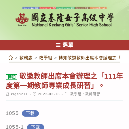
跳
轉
至
主
要
內
選單
容
>
教務處
>
教學組
>
轉知敬邀教師出席本會辦理之「11
敬邀教師出席本會辦理之「111年
轉知
度第一期教師專業成長研習」。
Post
Post
Post
klgsh211
2022-02-18
教學組
/
教師研習
author:
published:
category:
1055
下載
1055-1
下載