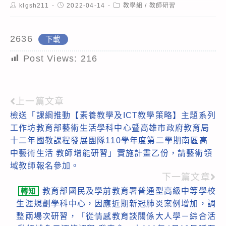
Post
Post
Post
klgsh211
2022-04-14
教學組
/
教師研習
author:
published:
category:
2636
下載
Post Views:
216
上一篇文章
Read
檢送「課綱推動【素養教學及ICT教學策略】主題系列
more
工作坊教育部藝術生活學科中心暨高雄市政府教育局
articles
十二年國教課程發展團隊110學年度第二學期南區高
中藝術生活 教師增能研習」實施計畫乙份，請藝術領
域教師報名參加。
下一篇文章
教育部國民及學前教育署普通型高級中等學校
轉知
生涯規劃學科中心，因應近期新冠肺炎案例增加，調
整兩場次研習，「從情感教育談關係大人學－綜合活