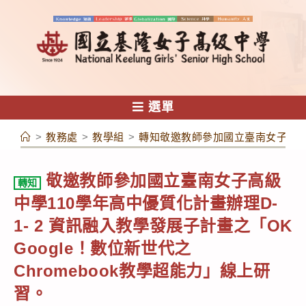
跳
轉
至
主
要
內
選單
容
>
教務處
>
教學組
>
轉知敬邀教師參加國立臺南女子高級中學
敬邀教師參加國立臺南女子高級
轉知
中學110學年高中優質化計畫辦理D-
1- 2 資訊融入教學發展子計畫之「OK
Google！數位新世代之
Chromebook教學超能力」線上研
習。