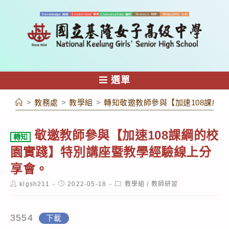
跳
轉
至
主
要
內
選單
容
>
教務處
>
教學組
>
轉知敬邀教師參與【加速108課綱
敬邀教師參與【加速108課綱的校
轉知
園實踐】特別講座暨教學經驗線上分
享會。
Post
Post
Post
klgsh211
2022-05-18
教學組
/
教師研習
author:
published:
category:
3554
下載