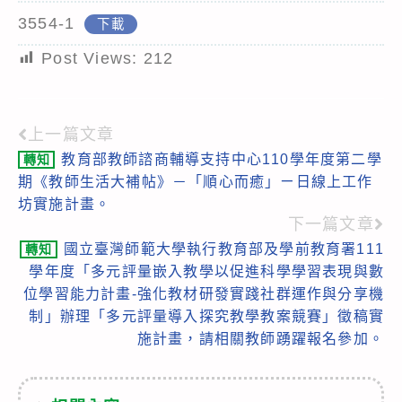
3554-1
下載
Post Views:
212
上一篇文章
Read
教育部教師諮商輔導支持中心110學年度第二學
轉知
more
期《教師生活大補帖》－「順心而癒」ㄧ日線上工作
articles
坊實施計畫。
下一篇文章
國立臺灣師範大學執行教育部及學前教育署111
轉知
學年度「多元評量嵌入教學以促進科學學習表現與數
位學習能力計畫-強化教材研發實踐社群運作與分享機
制」辦理「多元評量導入探究教學教案競賽」徵稿實
施計畫，請相關教師踴躍報名參加。