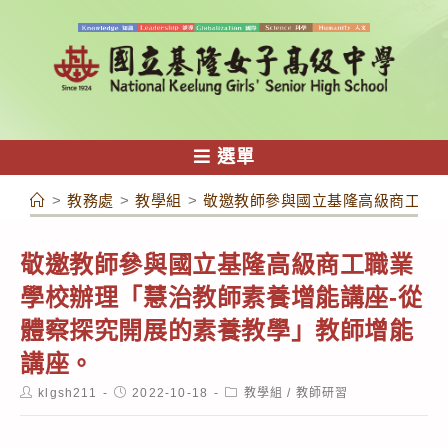
跳
轉
至
主
要
內
選單
容
>
教務處
>
教學組
>
敬邀教師參與國立基隆高級商工職業
敬邀教師參與國立基隆高級商工職業
學校辦理「慧治教師素養增能講座-從
體察探究開展的素養教學」教師增能
講座。
Post
Post
Post
klgsh211
2022-10-18
教學組
/
教師研習
author:
published:
category: