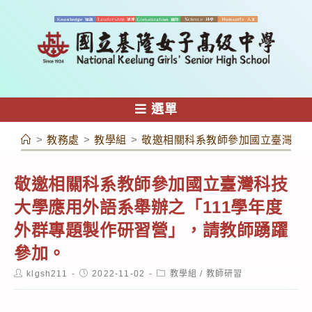
跳
轉
至
主
要
內
選單
容
>
教務處
>
教學組
>
敬邀相關科系教師參加國立臺灣科技
敬邀相關科系教師參加國立臺灣科技
大學應用外語系舉辦之「111學年度
外群專題製作研習營」，請教師踴躍
參加。
Post
Post
Post
klgsh211
2022-11-02
教學組
/
教師研習
author:
published:
category: