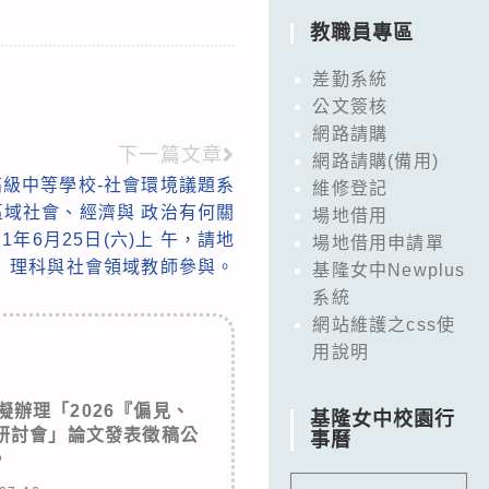
教職員專區
差勤系統
公文簽核
網路請購
下一篇文章
網路請購(備用)
級中等學校-社會環境議題系
維修登記
域社會、經濟與 政治有何關
場地借用
年6月25日(六)上 午，請地
場地借用申請單
理科與社會領域教師參與。
基隆女中Newplus
系統
網站維護之css使
用說明
辦理「2026『偏見、
基隆女中校園行
研討會」論文發表徵稿公
事曆
。