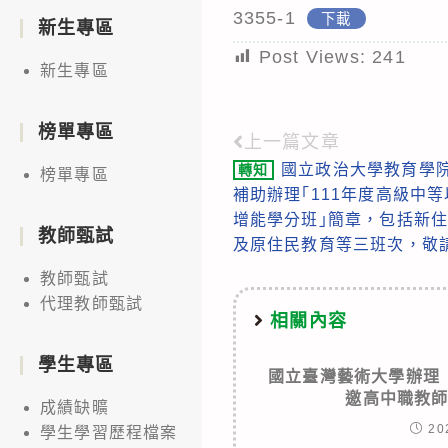
3355-1
下載
新生專區
Post Views:
241
新生專區
榜單專區
上一篇文章
Read
國立政治大學教育學
轉知
榜單專區
more
補助辦理｢111年度高級中
articles
增能學分班｣簡章，包括新
教師甄試
及原住民教育等三班次，敬
教師甄試
代理教師甄試
相關內容
學生專區
國立臺灣藝術大學辦理
邀高中職教
成績缺曠
20
學生學習歷程檔案