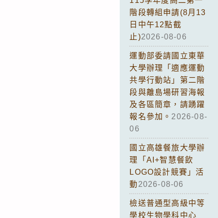
115學年度高二第一
階段轉組申請(8月13
日中午12點截
止)
2026-08-06
運動部委請國立東華
大學辦理「適應運動
共學行動站」第二階
段與離島場研習海報
及各區簡章，請踴躍
報名參加。
2026-08-
06
國立高雄餐旅大學辦
理「AI+智慧餐飲
LOGO設計競賽」活
動
2026-08-06
檢送普通型高級中等
學校生物學科中心