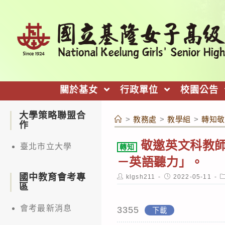
跳
轉
至
主
要
內
關於基女
行政單位
校園公告
容
大學策略聯盟合
>
教務處
>
教學組
>
轉知敬
作
敬邀英文科教
臺北市立大學
轉知
－英語聽力」。
國中教育會考專
Post
Post
P
klgsh211
2022-05-11
author:
published:
c
區
會考最新消息
3355
下載