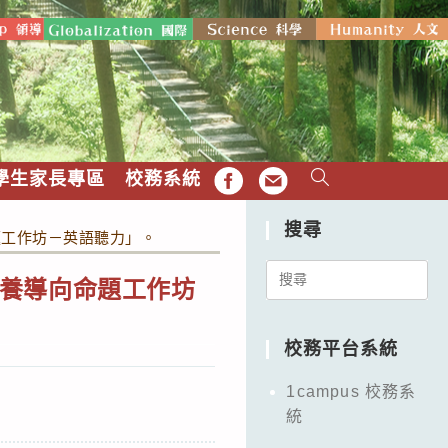
學生家長專區
校務系統
FB
EMAIL
搜尋
題工作坊－英語聽力」。
Search
養導向命題工作坊
for:
校務平台系統
1campus 校務系
統