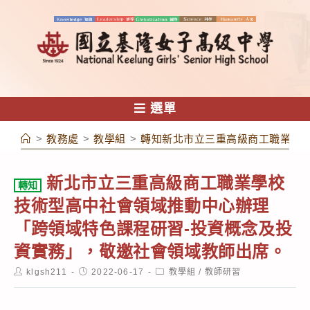
跳
轉
至
主
要
內
選單
容
>
教務處
>
教學組
>
轉知新北市立三重高級商工職業學
新北市立三重高級商工職業學校
轉知
技術型高中社會領域推動中心辦理
「跨領域特色課程研習-投資概念及投
資實務」，敬邀社會領域教師出席。
Post
Post
Post
klgsh211
2022-06-17
教學組
/
教師研習
author:
published:
category: