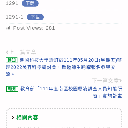
1291
下載
1291-1
下載
Post Views:
281
上一篇文章
Read
建國科技大學謹訂於111年05月20日(星期五)辦
轉知
more
理2022美容科學研討會，敬邀師生踴躍報名參與交
articles
流。
下一篇文章
教育部「111年度南區校園霸凌調查人員知能研
轉知
習」實施計畫
相關內容