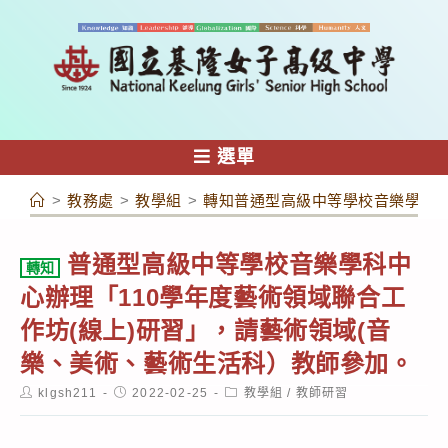
跳
轉
至
主
要
內
選單
容
>
教務處
>
教學組
>
轉知普通型高級中等學校音樂學科中
普通型高級中等學校音樂學科中
轉知
心辦理「110學年度藝術領域聯合工
作坊(線上)研習」，請藝術領域(音
樂、美術、藝術生活科）教師參加。
Post
Post
Post
klgsh211
2022-02-25
教學組
/
教師研習
author:
published:
category: