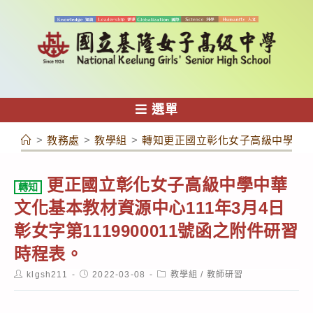
跳
轉
至
主
要
內
選單
容
>
教務處
>
教學組
>
轉知更正國立彰化女子高級中學中華文
更正國立彰化女子高級中學中華
轉知
文化基本教材資源中心111年3月4日
彰女字第1119900011號函之附件研習
時程表。
Post
Post
Post
klgsh211
2022-03-08
教學組
/
教師研習
author:
published:
category: