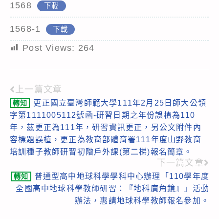
1568
下載
1568-1
下載
Post Views:
264
上一篇文章
Read
更正國立臺灣師範大學111年2月25日師大公領
轉知
more
字第1111005112號函-研習日期之年份誤植為110
articles
年，茲更正為111年，研習資訊更正，另公文附件內
容標題誤植，更正為教育部體育署111年度山野教育
培訓種子教師研習初階戶外課(第二梯)報名簡章。
下一篇文章
普通型高中地球科學學科中心辦理「110學年度
轉知
全國高中地球科學教師研習：『地科廣角鏡』」活動
辦法，惠請地球科學教師報名參加。