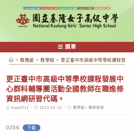
跳
轉
至
主
要
內
選單
容
>
教務處
>
教學組
>
更正臺中巿高級中等學校課程發展
更正臺中巿高級中等學校課程發展中
心群科輔導團活動全國教師在職進修
資訊網研習代碼。
Post
Post
Post
klgsh211
2022-01-11
教學組
/
教師研習
author:
published:
category:
0256
下載