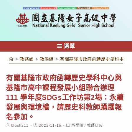
跳
轉
至
主
要
內
選單
容
>
教務處
>
教學組
>
有關基隆市政府函轉歷史學科中心與
有關基隆市政府函轉歷史學科中心與
基隆市高中課程發展小組聯合辦理
111 學年度SDGs工作坊第2場：永續
發展與環境權，請歷史科教師踴躍報
名參加。
Post
Post
Post
klgsh211
2022-11-16
教學組
/
教師研習
author:
published:
category: