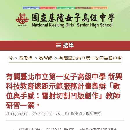
跳
轉
至
主
要
內
選單
容
>
教務處
>
教學組
>
有關臺北市立第一女子高級中學 新
有關臺北市立第一女子高級中學 新興
科技教育遠距示範服務計畫舉辦「數
位與手感：雷射切割凹版創作」教師
研習一案。
Post
Post
Post
klgsh211
2023-10-25
教學組
/
教師研習
author:
published:
category: