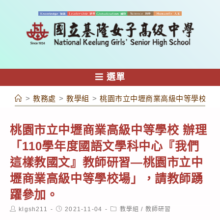
跳
轉
至
主
要
內
選單
容
>
教務處
>
教學組
>
桃園市立中壢商業高級中等學校 辦
桃園市立中壢商業高級中等學校 辦理
「110學年度國語文學科中心『我們
這樣教國文』教師研習—桃園市立中
壢商業高級中等學校場」，請教師踴
躍參加。
Post
Post
Post
klgsh211
2021-11-04
教學組
/
教師研習
author:
published:
category: