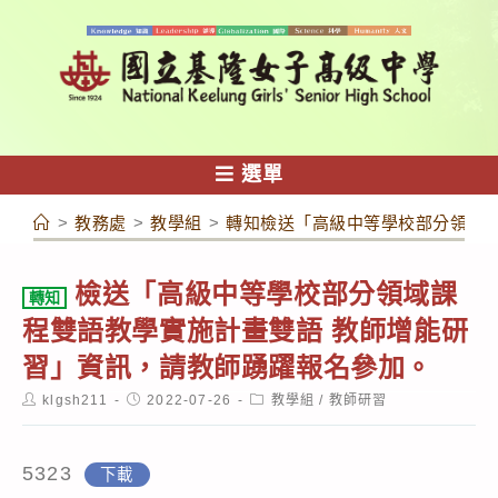
跳
轉
至
主
要
內
選單
容
>
教務處
>
教學組
>
轉知檢送「高級中等學校部分領域課
檢送「高級中等學校部分領域課
轉知
程雙語教學實施計畫雙語 教師增能研
習」資訊，請教師踴躍報名參加。
Post
Post
Post
klgsh211
2022-07-26
教學組
/
教師研習
author:
published:
category:
5323
下載