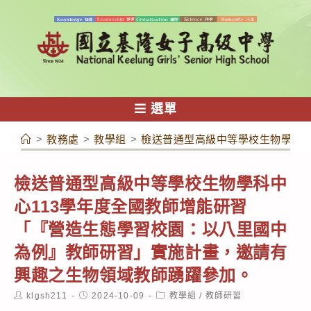
跳
轉
至
主
要
內
選單
容
>
教務處
>
教學組
>
檢送普通型高級中等學校生物學科中
檢送普通型高級中等學校生物學科中
心113學年度全國教師增能研習
「『營造生態學習校園：以八里國中
為例』教師研習」實施計畫，邀請有
興趣之生物領域教師踴躍參加。
Post
Post
Post
klgsh211
2024-10-09
教學組
/
教師研習
author:
published:
category: