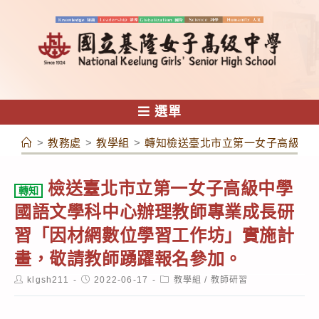
跳
轉
至
主
要
內
選單
容
>
教務處
>
教學組
>
轉知檢送臺北市立第一女子高級中
檢送臺北市立第一女子高級中學
轉知
國語文學科中心辦理教師專業成長研
習「因材網數位學習工作坊」實施計
畫，敬請教師踴躍報名參加。
Post
Post
Post
klgsh211
2022-06-17
教學組
/
教師研習
author:
published:
category: