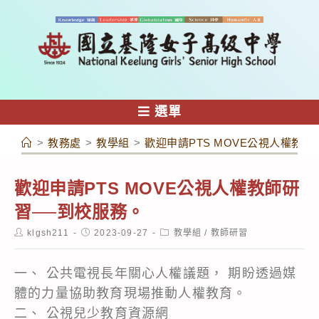
跳
轉
至
主
要
內
選單
容
>
教務處
>
教學組
>
歡迎申請PTS MOVE公視人權教
歡迎申請PTS MOVE公視人權教師研
習──到校服務。
Post
Post
Post
klgsh211
2023-09-27
教學組
/
教師研習
author:
published:
category:
一、 公共電視長年關心人權議題， 期盼透過媒
體的力量協助教育現場推動人權教育。
二、 公視兒少教育資源網