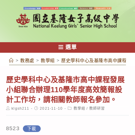
跳
轉
至
主
要
內
選單
容
>
教務處
>
教學組
>
歷史學科中心及基隆市高中課程發展
歷史學科中心及基隆市高中課程發展
小組聯合辦理110學年度高效簡報設
計工作坊，請相關教師報名參加。
Post
Post
Post
klgsh211
2021-11-10
教學組
/
教師研習
author:
published:
category:
8523
下載