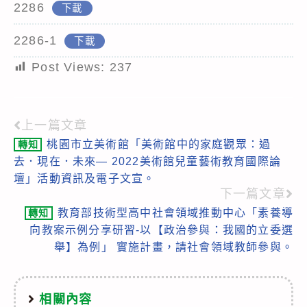
2286
下載
2286-1
下載
Post Views:
237
上一篇文章
Read
桃園市立美術館「美術館中的家庭觀眾：過
轉知
more
去．現在．未來— 2022美術館兒童藝術教育國際論
articles
壇」活動資訊及電子文宣。
下一篇文章
教育部技術型高中社會領域推動中心「素養導
轉知
向教案示例分享研習-以【政治參與：我國的立委選
舉】為例」 實施計畫，請社會領域教師參與。
相關內容