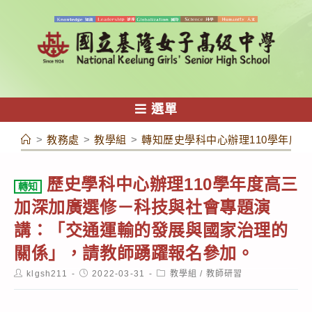
跳
轉
至
主
要
內
選單
容
>
教務處
>
教學組
>
轉知歷史學科中心辦理110學年度
歷史學科中心辦理110學年度高三
轉知
加深加廣選修－科技與社會專題演
講：「交通運輸的發展與國家治理的
關係」，請教師踴躍報名參加。
Post
Post
Post
klgsh211
2022-03-31
教學組
/
教師研習
author:
published:
category: