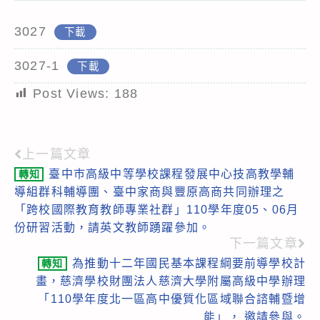
3027
下載
3027-1
下載
Post Views:
188
上一篇文章
Read
臺中巿高級中等學校課程發展中心技高教學輔
轉知
more
導組群科輔導團、臺中家商與豐原高商共同辦理之
articles
「跨校國際教育教師專業社群」110學年度05、06月
份研習活動，請英文教師踴躍參加。
下一篇文章
為推動十二年國民基本課程綱要前導學校計
轉知
畫，慈濟學校財團法人慈濟大學附屬高級中學辦理
「110學年度北一區高中優質化區域聯合諮輔暨增
能」， 邀請參與。