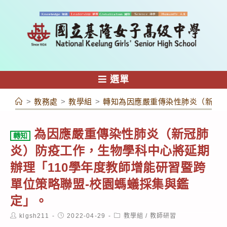
跳
轉
至
主
要
內
選單
容
>
教務處
>
教學組
>
轉知為因應嚴重傳染性肺炎（新冠肺
為因應嚴重傳染性肺炎（新冠肺
轉知
炎）防疫工作，生物學科中心將延期
辦理「110學年度教師增能研習暨跨
單位策略聯盟-校園螞蟻採集與鑑
定」。
Post
Post
Post
klgsh211
2022-04-29
教學組
/
教師研習
author:
published:
category: