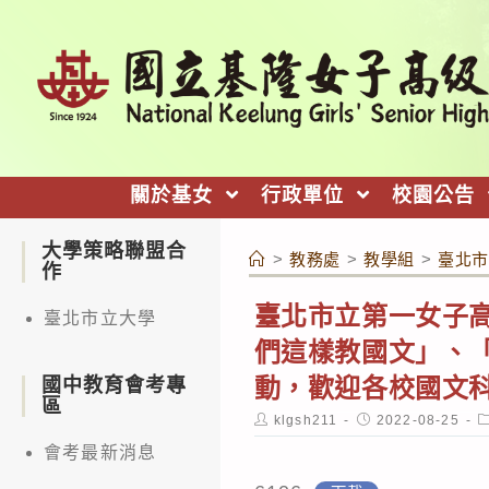
跳
轉
至
主
要
內
關於基女
行政單位
校園公告
容
大學策略聯盟合
>
教務處
>
教學組
>
臺北市
作
臺北市立第一女子高
臺北市立大學
們這樣教國文」、
動，歡迎各校國文
國中教育會考專
區
Post
Post
P
klgsh211
2022-08-25
author:
published:
c
會考最新消息