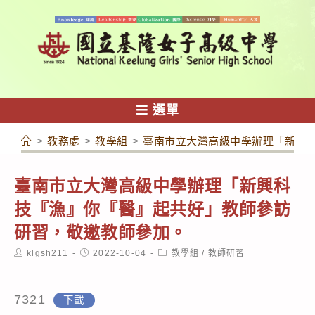
跳
轉
至
主
要
內
選單
容
>
教務處
>
教學組
>
臺南市立大灣高級中學辦理「新興
臺南市立大灣高級中學辦理「新興科
技『漁』你『醫』起共好」教師參訪
研習，敬邀教師參加。
Post
Post
Post
klgsh211
2022-10-04
教學組
/
教師研習
author:
published:
category:
7321
下載