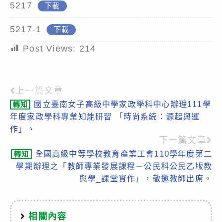
5217
下載
5217-1
下載
Post Views:
214
上一篇文章
Read
國立臺南女子高級中學家政學科中心辦理111學
轉知
more
年度家政學科專業知能研習 「時尚系統：源起與運
articles
作」。
下一篇文章
全國高級中等學校教育產業工會110學年度第二
轉知
學期辦理之「教師專業發展課程－公民科公民乙版教
與學_課堂實作」，敬邀教師出席。
相關內容