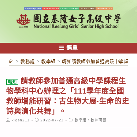
跳
轉
至
主
要
內
選單
容
>
教務處
>
教學組
>
轉知請教師參加普通高級中學課程生
請教師參加普通高級中學課程生
轉知
物學科中心辦理之「111學年度全國
教師增能研習：古生物大展-生命的史
詩與演化共舞」。
Post
Post
Post
klgsh211
2022-07-21
教學組
/
教師研習
author:
published:
category: