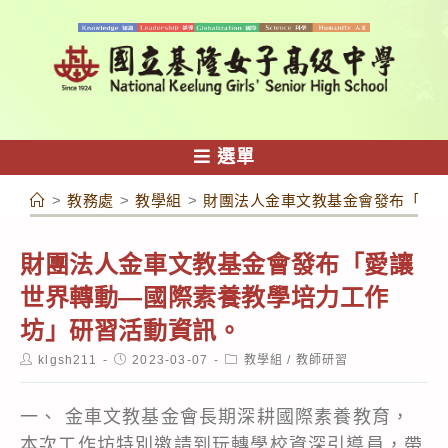
跳
轉
至
主
要
內
選單
容
>
教務處
>
教學組
>
財團法人金車文教基金會發布「愛
財團法人金車文教基金會發布「愛讓
世界轉動—國際素養教學培力工作
坊」研習活動資訊。
Post
Post
Post
klgsh211
2023-03-07
教學組
/
教師研習
author:
published:
category:
一、 金車文教基金會長期深耕國際素養教育，
本次工作坊特別邀請到玩轉學校資深引導員，帶