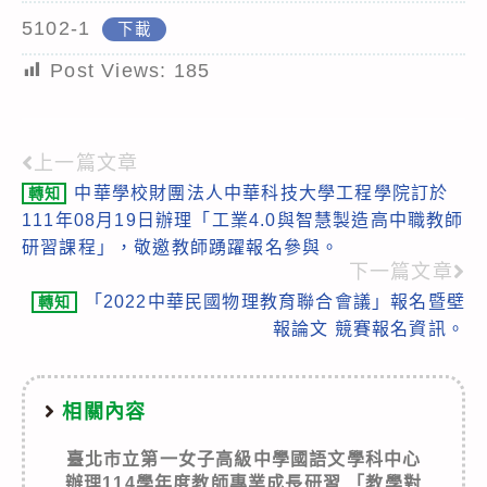
5102-1
下載
Post Views:
185
上一篇文章
Read
中華學校財團法人中華科技大學工程學院訂於
轉知
more
111年08月19日辦理「工業4.0與智慧製造高中職教師
articles
研習課程」，敬邀教師踴躍報名參與。
下一篇文章
「2022中華民國物理教育聯合會議」報名暨壁
轉知
報論文 競賽報名資訊。
相關內容
臺北市立第一女子高級中學國語文學科中心
辦理114學年度教師專業成長研習 「教學對