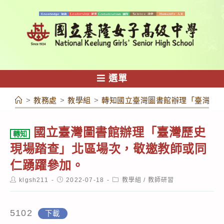
跳
轉
至
主
要
內
選單
容
>
教務處
>
教學組
>
轉知國立臺灣圖書館辦理「臺灣歷
國立臺灣圖書館辦理「臺灣歷史
轉知
現場踏查」北區場次，敬邀教師或同
仁踴躍參加。
Post
Post
Post
klgsh211
2022-07-18
教學組
/
教師研習
author:
published:
category:
5102
下載