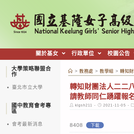
跳
轉
至
主
要
內
關於基女
行政單位
校園公告
容
大學策略聯盟合
>
教務處
>
教學組
>
轉知財
作
轉知財團法人二二八
臺北市立大學
請教師同仁踴躍報
國中教育會考專
Post
Post
P
klgsh211
2021-11-05
author:
published:
c
區
會考最新消息
8408
下載