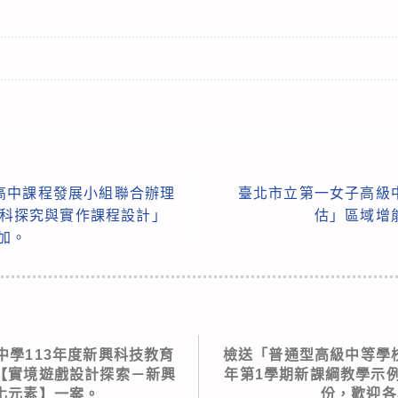
高中課程發展小組聯合辦理
臺北市立第一女子高級
歷史科探究與實作課程設計」
估」區域增
加。
中學113年度新興科技教育
檢送「普通型高級中等學校
【實境遊戲設計探索－新興
年第1學期新課綱教學示
化元素】一案。
份，歡迎各