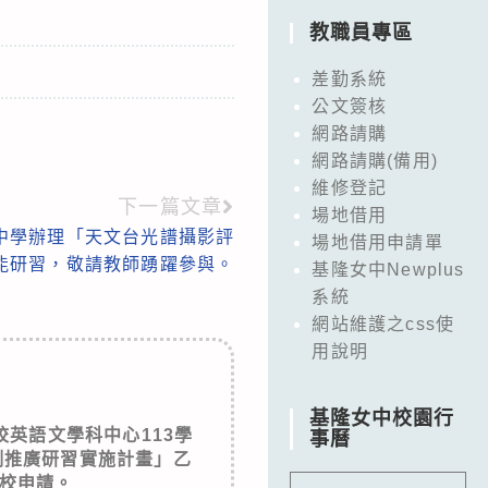
教職員專區
差勤系統
公文簽核
網路請購
網路請購(備用)
維修登記
下一篇文章
場地借用
中學辦理「天文台光譜攝影評
場地借用申請單
能研習，敬請教師踴躍參與。
基隆女中Newplus
系統
網站維護之css使
用說明
基隆女中校園行
英語文學科中心113學
事曆
例推廣研習實施計畫」乙
校申請。