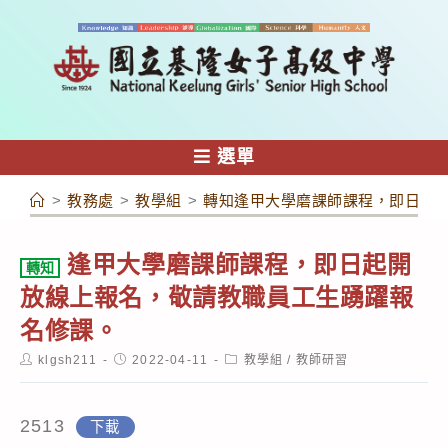
跳
轉
至
主
要
內
選單
容
>
教務處
>
教學組
>
轉知逢甲大學磨課師課程，即日起
逢甲大學磨課師課程，即日起開
轉知
放線上報名，敬請教職員工生踴躍報
名修課。
Post
Post
Post
klgsh211
2022-04-11
教學組
/
教師研習
author:
published:
category:
2513
下載