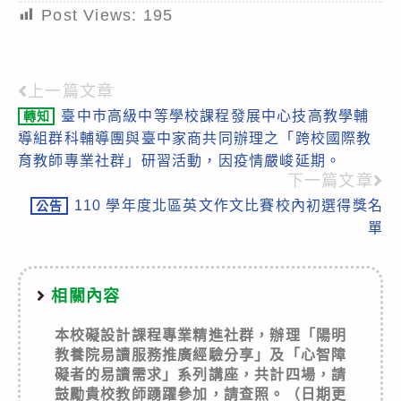
Post Views:
195
上一篇文章
Read
臺中巿高級中等學校課程發展中心技高教學輔
轉知
more
導組群科輔導團與臺中家商共同辦理之「跨校國際教
articles
育教師專業社群」研習活動，因疫情嚴峻延期。
下一篇文章
110 學年度北區英文作文比賽校內初選得獎名
公告
單
相關內容
本校礙設計課程專業精進社群，辦理「陽明
教養院易讀服務推廣經驗分享」及「心智障
礙者的易讀需求」系列講座，共計四場，請
鼓勵貴校教師踴躍參加，請查照。（日期更