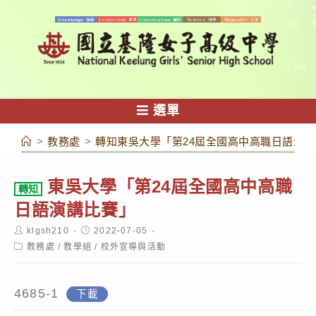
跳
轉
至
主
要
內
選單
容
>
教務處
>
轉知東吳大學「第24屆全國高中高職日語演
東吳大學「第24屆全國高中高職
轉知
日語演講比賽」
Post
Post
klgsh210
2022-07-05
author:
published:
Post
教務處
/
教學組
/
校外宣導與活動
category:
4685-1
下載